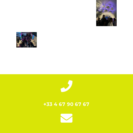

+33 4 67 90 67 67
