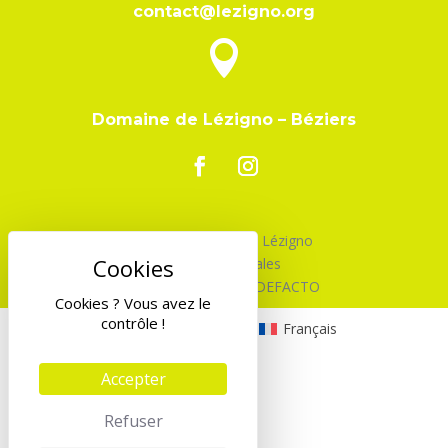
contact@lezigno.org

Domaine de Lézigno – Béziers
©2026 Association Lézigno
Mentions Légales
Design & Code par DEFACTO
Cookies ? Vous avez le
contrôle !
English
(
Anglais
)
Français
Accepter
Refuser