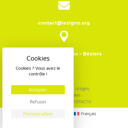

contact@lezigno.org

Domaine de Lézigno – Béziers
Cookies ? Vous avez le
contrôle !
©2026 Association Lézigno
Accepter
Mentions Légales
Refuser
Design & Code par DEFACTO
Personnaliser
English
(
Anglais
)
Français